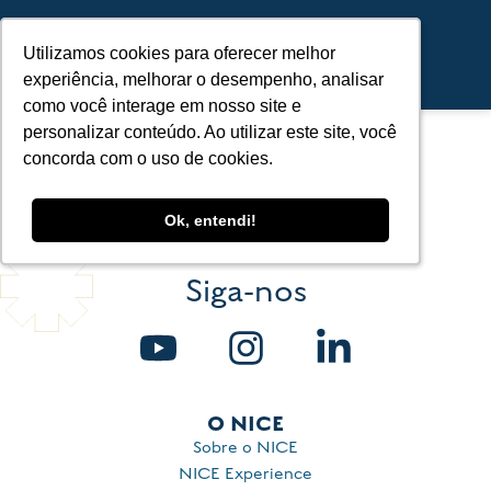
Utilizamos cookies para oferecer melhor
Utilizamos cookies para oferecer melhor
experiência, melhorar o desempenho, analisar
experiência, melhorar o desempenho, analisar
como você interage em nosso site e
como você interage em nosso site e
Author:
Edu
personalizar conteúdo. Ao utilizar este site, você
personalizar conteúdo. Ao utilizar este site, você
concorda com o uso de cookies.
concorda com o uso de cookies.
Hegenberg
Ok, entendi!
Ok, entendi!
Siga-nos
O NICE
Sobre o NICE
NICE Experience