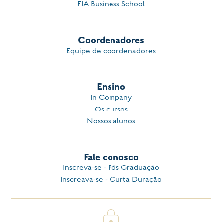
FIA Business School
Coordenadores
Equipe de coordenadores
Ensino
In Company
Os cursos
Nossos alunos
Fale conosco
Inscreva-se - Pós Graduação
Inscreava-se - Curta Duração