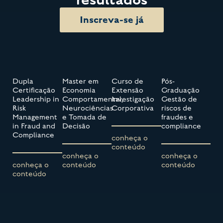
Inscreva-se já
Dupla
Master em
Curso de
Pós-
Certificação
Economia
Extensão
Graduação
Leadership in
Comportamental,
Investigação
Gestão de
Risk
Neurociências
Corporativa
riscos de
Management
e Tomada de
fraudes e
in Fraud and
Decisão
compliance
Compliance
conheça o
conteúdo
conheça o
conheça o
conheça o
conteúdo
conteúdo
conteúdo