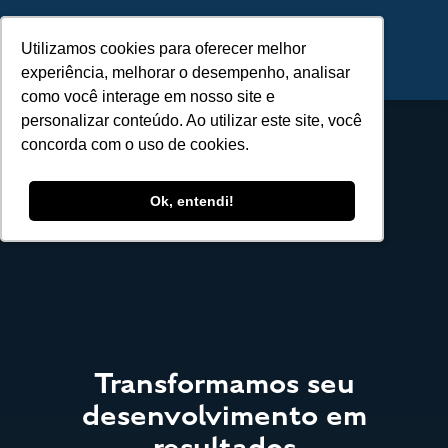
Utilizamos cookies para oferecer melhor
Utilizamos cookies para oferecer melhor
experiência, melhorar o desempenho, analisar
experiência, melhorar o desempenho, analisar
como você interage em nosso site e
como você interage em nosso site e
personalizar conteúdo. Ao utilizar este site, você
personalizar conteúdo. Ao utilizar este site, você
concorda com o uso de cookies.
concorda com o uso de cookies.
Ok, entendi!
Ok, entendi!
Transformamos seu
desenvolvimento em
resultados